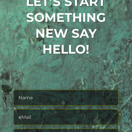
LET’S START
SOMETHING
NEW
SAY
HELLO!